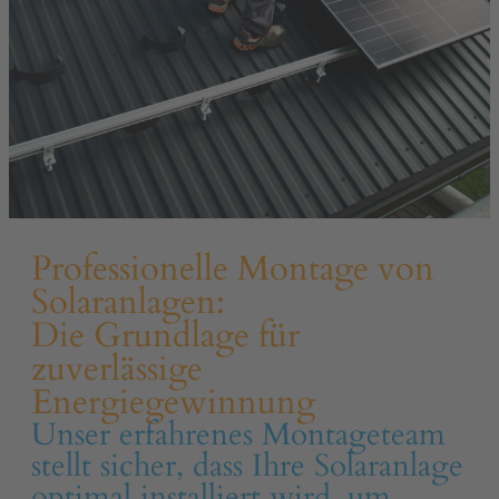
Professionelle Montage von
Solaranlagen:
Die Grundlage für
zuverlässige
Energiegewinnung
Unser erfahrenes Montageteam
stellt sicher, dass Ihre Solaranlage
optimal installiert wird, um