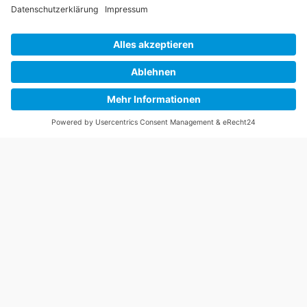
Kontakt
+49 178 803 98 01
info@tiptop-solar.de
Am Baldhof 31, 41464 Neuss
Navigation
Start
Über uns
Leistungen
FAQ
Rechtliches